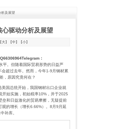
动分析及展望
长的核心驱动分析及展望
【
大
】【
中
】【
小
】
306964Telegram：
次高水平。但随着国际贸易形势的日益严
会超过去年。然而，今年1-9月钢材累
反差，原因究竟何在？
美国总统开始，我国钢材出口企业就
开始实施，初始税率10%，并于2025
税壁垒和日益激化的贸易摩擦，无疑提前
可观的增长（增长6.66%）。8月9月延
集中补库。