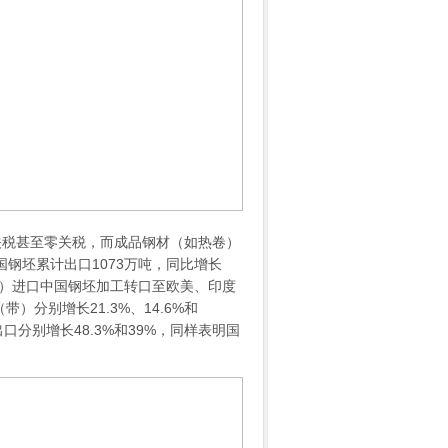
税甚至零关税，而成品钢材（如热卷）
我国钢坯累计出口1073万吨，同比增长
西亚）进口中国钢坯加工转口至欧美、印度
分别增长21.3%、14.6%和
口分别增长48.3%和39%，同样表明国