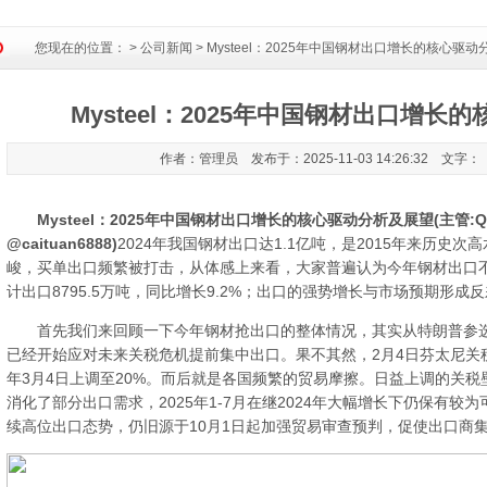
您现在的位置：
>
公司新闻
> Mysteel：2025年中国钢材出口增长的核心驱
Mysteel：2025年中国钢材出口增
作者：管理员 发布于：2025-11-03 14:26:32 文字：
Mysteel：2025年中国钢材出口增长的核心驱动分析及展望(主管:QQ66
@caituan6888)
2024年我国钢材出口达1.1亿吨，是2015年来历史
峻，买单出口频繁被打击，从体感上来看，大家普遍认为今年钢材出口不
计出口8795.5万吨，同比增长9.2%；出口的强势增长与市场预期形成
首先我们来回顾一下今年钢材抢出口的整体情况，其实从特朗普参选
已经开始应对未来关税危机提前集中出口。果不其然，2月4日芬太尼关税
年3月4日上调至20%。而后就是各国频繁的贸易摩擦。日益上调的关
消化了部分出口需求，2025年1-7月在继2024年大幅增长下仍保有较为
续高位出口态势，仍旧源于10月1日起加强贸易审查预判，促使出口商