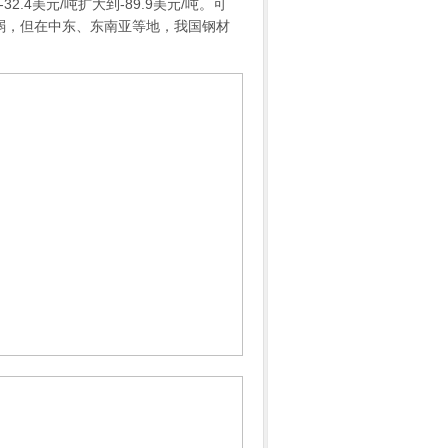
32.4美元/吨扩大到-89.9美元/吨。可
弱，但在中东、东南亚等地，我国钢材