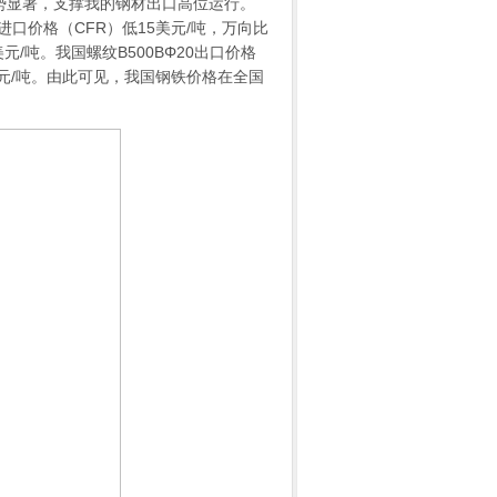
显著，支撑我的钢材出口高位运行。
进口价格（CFR）低15美元/吨，
万向
比
元/吨。我国螺纹B500BΦ20出口价格
美元/吨。由此可见，我国钢铁价格在全国