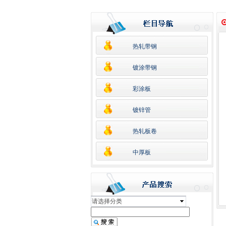
热轧带钢
镀涂带钢
彩涂板
镀锌管
热轧板卷
中厚板
请选择分类